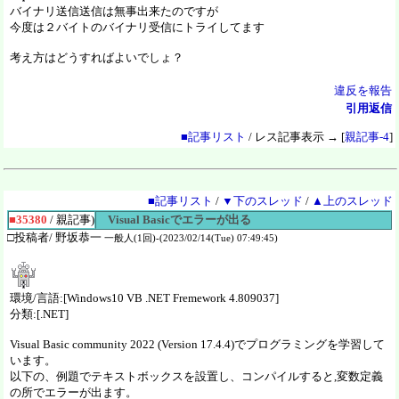
バイナリ送信送信は無事出来たのですが
今度は２バイトのバイナリ受信にトライしてます
考え方はどうすればよいでしょ？
違反を報告
引用返信
■記事リスト
/ レス記事表示 → [
親記事-4
]
■記事リスト
/
▼下のスレッド
/
▲上のスレッド
■35380
/ 親記事)
Visual Basicでエラーが出る
□投稿者/ 野坂恭一
一般人(1回)-(2023/02/14(Tue) 07:49:45)
環境/言語:[Windows10 VB .NET Fremework 4.809037]
分類:[.NET]
Visual Basic community 2022 (Version 17.4.4)でプログラミングを学習して
います。
以下の、例題でテキストボックスを設置し、コンパイルすると,変数定義
の所でエラーが出ます。