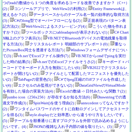
つのradの数値から１つの角度を求めるコードを改善できますか？（C++）
(2)
|
コンソールアプリで、WebView2の利用(2)
|
Entity Frameworkは、
使えるか？(2)
|
データベースからのテーブル名一覧の効率的な取得方法
(3)
|
C#のlong型でオーバーフローになる(2)
|
正規表現のパターン表
記方法(2)
|
WebView2によるスクレ―ピング(4)
|
こういた物を作れま
すか？(2)
|
ツールボックスにtableadapterが表示されない(1)
|
C# Chart
X軸上のグラフ表示(3)
|
VB.NETでBluetoothデバイスの電池残量を取得
する方法(3)
|
クリスタルレポート 明細部のサブレポート(0)
|
重なっ
たPictureBox同士を透過する方法(7)
|
Windowsフォームデザイナについ
て(3)
|
vb.netでExcelファイル操作(7)
|
VB.NETからcmdでpingを実行
した時の結果(5)
|
vb.netでのExcelファイルそうさ(2)
|
キーボード＋バ
ーコードでキーボード入力を無効にしたい(6)
|
VB2022でクリスタルレ
ポートが開けない(2)
|
ファイルとして配置したマニフェストを優先した
い(2)
|
TabPageの背景色(5)
|
C#でJpeg圧縮のTiffファイルを作成した
い(4)
|
エクセルのみ監視ができない(2)
|
DataGridViewのVirtualMode
を有効した場合の実装方法(4)
|
Excelの数値 -> 日付みたいな関数？(2)
|
jumbo icon（256x256）が存在するか知る方法(6)
|
Drawstringでの透
過文字作成(3)
|
SpinWait()を使う理由(2)
|
antecedentってなんですか？
(2)
|
ワンタイムパスワードのサイトに自動ログインしてアクセストーク
ンを得る(3)
|
style.displayだと効率悪いから違うやり方をしたいです。
(5)
|
テーブルを順番通りに直すプログラムを外部で読み込めるようにし
たいです。(4)
|
JSONの複雑な入れ子内部の値を取りたい。(3)
|
グリ