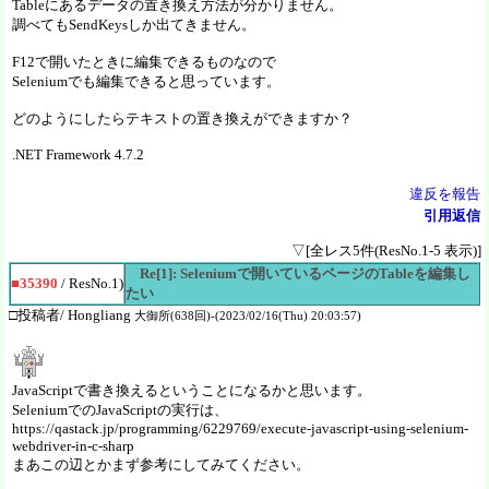
Tableにあるデータの置き換え方法が分かりません。
調べてもSendKeysしか出てきません。
F12で開いたときに編集できるものなので
Seleniumでも編集できると思っています。
どのようにしたらテキストの置き換えができますか？
.NET Framework 4.7.2
違反を報告
引用返信
▽[全レス5件(ResNo.1-5 表示)]
Re[1]: Seleniumで開いているページのTableを編集し
■35390
/ ResNo.1)
たい
□投稿者/ Hongliang
大御所(638回)-(2023/02/16(Thu) 20:03:57)
JavaScriptで書き換えるということになるかと思います。
SeleniumでのJavaScriptの実行は、
https://qastack.jp/programming/6229769/execute-javascript-using-selenium-
webdriver-in-c-sharp
まあこの辺とかまず参考にしてみてください。