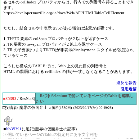
各セルの cellIndex プロパティからは、行内での列番号を得ることもでき
ます。
https://developer.mozilla.org/ja/docs/Web/API/HTMLTableCellElement
ただし、結合セルや非表示セルがある場合は注意が必要です。
1. TH/TD 要素の colSpan プロパティが 2 以上を返すケース
2. TR 要素の rowspan プロパティが 2 以上を返すケース
3. TR の子要素(つまりTH/TD)が非表示(display:none スタイル)が設定され
ているケース
こうした構成の TABLE では、Web 上の見た目の列番号と、
HTML の階層における cellIndex の値が一致しなくなることがあります。
違反を報告
引用返信
Re[2]: Seleniumで開いているページのTableを編集し
■35392
/ ResNo.3)
たい
□投稿者/ 魔界の仮面弁士
大御所(1539回)-(2023/02/17(Fri) 00:49:28)
■
No35391
に追記(魔界の仮面弁士の記事)
>>開いているページのTableの特定列にある文字列を