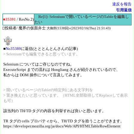
違反を報告
引用返信
Re[1]: Seleniumで開いているページのTableを編集し
■35391
/ ResNo.2)
たい
□投稿者/ 魔界の仮面弁士
大御所(1538回)-(2023/02/16(Thu) 21:51:43)
■
No35389
に返信(とととんとんさんの記事)
> Seleniumでも編集できると思っています。
Selenium についてはご存じなのですね。
ExecuteScript までの流れは Hongliang さんが紹介されているので、
私からは DOM 操作について言及してみます。
> 開いているページのTableの特定列にある文字列を
> 置き換えたいと思っています。（HTML全部取得してReplaceして表示
も可）
該当列の TH/TD タグの内容を列挙すれば良いと思います。
TR タグの cells プロパティから、TH/TD タグを拾うことができます。
https://developer.mozilla.org/ja/docs/Web/API/HTMLTableRowElement