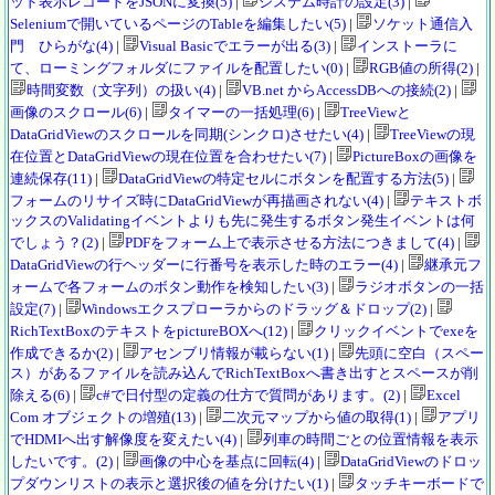
ッド表示レコードをJSONに変換(5)
|
システム時計の設定(3)
|
Seleniumで開いているページのTableを編集したい(5)
|
ソケット通信入
門 ひらがな(4)
|
Visual Basicでエラーが出る(3)
|
インストーラに
て、ローミングフォルダにファイルを配置したい(0)
|
RGB値の所得(2)
|
時間変数（文字列）の扱い(4)
|
VB.net からAccessDBへの接続(2)
|
画像のスクロール(6)
|
タイマーの一括処理(6)
|
TreeViewと
DataGridViewのスクロールを同期(シンクロ)させたい(4)
|
TreeViewの現
在位置とDataGridViewの現在位置を合わせたい(7)
|
PictureBoxの画像を
連続保存(11)
|
DataGridViewの特定セルにボタンを配置する方法(5)
|
フォームのリサイズ時にDataGridViewが再描画されない(4)
|
テキストボ
ックスのValidatingイベントよりも先に発生するボタン発生イベントは何
でしょう？(2)
|
PDFをフォーム上で表示させる方法につきまして(4)
|
DataGridViewの行ヘッダーに行番号を表示した時のエラー(4)
|
継承元フ
ォームで各フォームのボタン動作を検知したい(3)
|
ラジオボタンの一括
設定(7)
|
Windowsエクスプローラからのドラッグ＆ドロップ(2)
|
RichTextBoxのテキストをpictureBOXへ(12)
|
クリックイベントでexeを
作成できるか(2)
|
アセンブリ情報が載らない(1)
|
先頭に空白（スペー
ス）があるファイルを読み込んでRichTextBoxへ書き出すとスペースが削
除える(6)
|
c#で日付型の定義の仕方で質問があります。(2)
|
Excel
Com オブジェクトの増殖(13)
|
二次元マップから値の取得(1)
|
アプリ
でHDMIへ出す解像度を変えたい(4)
|
列車の時間ごとの位置情報を表示
したいです。(2)
|
画像の中心を基点に回転(4)
|
DataGridViewのドロッ
プダウンリストの表示と選択後の値を分けたい(1)
|
タッチキーボードで