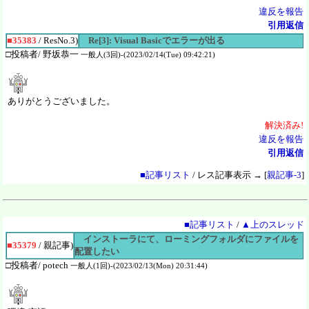
違反を報告
引用返信
■35383
/ ResNo.3)
Re[3]: Visual Basicでエラーが出る
□投稿者/ 野坂恭一
一般人(3回)-(2023/02/14(Tue) 09:42:21)
ありがとうございました。
解決
済
み!
違反を報告
引用返信
■記事リスト
/ レス記事表示 → [
親記事-3
]
■記事リスト
/
▲上のスレッド
インストーラにて、ローミングフォルダにファイルを
■35379
/ 親記事)
配置したい
□投稿者/ potech
一般人(1回)-(2023/02/13(Mon) 20:31:44)