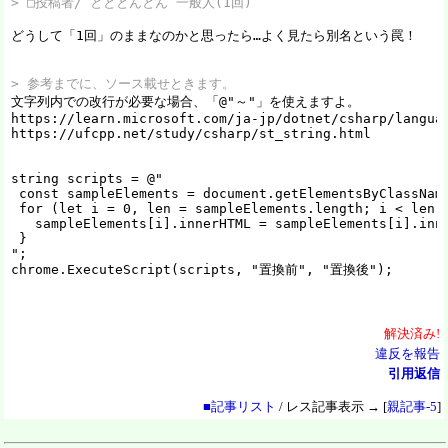
> □投稿者/ とととんとん 一般人(1回)
どうして「1回」のままなのかと思ったら…よく見たら別名という罠！

> 参考までに、ソース載せときます。

文字列内での改行が必要な場合、「@"～"」を使えますよ。

https://learn.microsoft.com/ja-jp/dotnet/csharp/languag
https://ufcpp.net/study/csharp/st_string.html

string scripts = @"

 const sampleElements = document.getElementsByClassName
 for (let i = 0, len = sampleElements.length; i < len; 
   sampleElements[i].innerHTML = sampleElements[i].inne
 }

";

chrome.ExecuteScript(scripts, "置換前", "置換後");
解決
済
み!
違反を報告
引用返信
■記事リスト
/ レス記事表示 → [
親記事-5
]