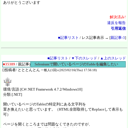
ありがとうございます
解決
済
み!
違反を報告
引用返信
■記事リスト
/ レス記事表示 → [
親記事-3
]
■記事リスト
/
▼下のスレッド
/
▲上のスレッド
■35389
/ 親記事)
Seleniumで開いているページのTableを編集したい
□投稿者/ とととんとん
一般人(1回)-(2023/02/16(Thu) 17:56:18)
環境/言語:[C#/.NET Framework 4.7.2/Windows10]
分類:[.NET]
開いているページのTableの特定列にある文字列を
置き換えたいと思っています。（HTML全部取得してReplaceして表示も
可）
ページを開くところまでは問題なくできたのですが、