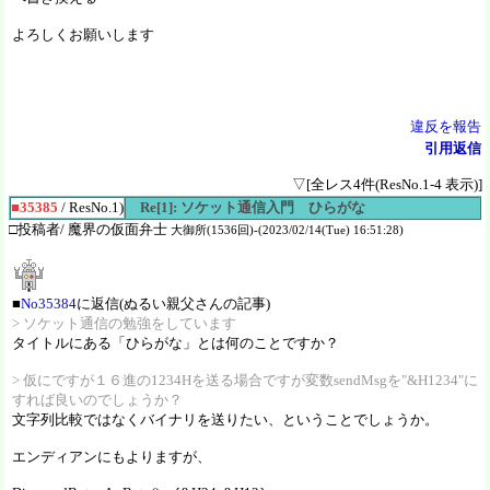
よろしくお願いします
違反を報告
引用返信
▽[全レス4件(ResNo.1-4 表示)]
■35385
/ ResNo.1)
Re[1]: ソケット通信入門 ひらがな
□投稿者/ 魔界の仮面弁士
大御所(1536回)-(2023/02/14(Tue) 16:51:28)
■
No35384
に返信(ぬるい親父さんの記事)
> ソケット通信の勉強をしています
タイトルにある「ひらがな」とは何のことですか？
> 仮にですが１６進の1234Hを送る場合ですが変数sendMsgを"&H1234"に
すれば良いのでしょうか？
文字列比較ではなくバイナリを送りたい、ということでしょうか。
エンディアンにもよりますが、