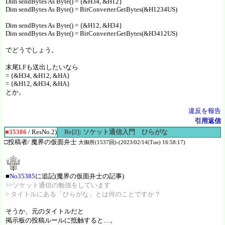
Dim sendBytes As Byte() = {&H34, &H12}
Dim sendBytes As Byte() = BitConverter.GetBytes(&H1234US)
Dim sendBytes As Byte() = {&H12, &H34}
Dim sendBytes As Byte() = BitConverter.GetBytes(&H3412US)
でどうでしょう。
末尾LFも送出したいなら
= {&H34, &H12, &HA}
= {&H12, &H34, &HA}
とか。
違反を報告
引用返信
■35386
/ ResNo.2)
Re[2]: ソケット通信入門 ひらがな
□投稿者/ 魔界の仮面弁士
大御所(1537回)-(2023/02/14(Tue) 16:58:17)
■
No35385
に追記(魔界の仮面弁士の記事)
>>ソケット通信の勉強をしています
> タイトルにある「ひらがな」とは何のことですか？
そうか、元のタイトルだと
掲示板の投稿ルールに抵触すると…。