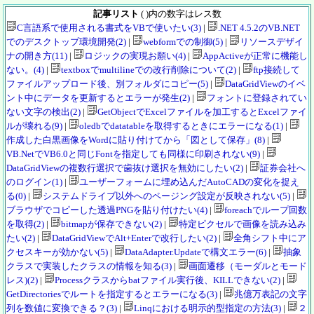
記事リスト
( )内の数字はレス数
C言語系で使用される書式をVBで使いたい(3)
|
.NET 4.5.2のVB.NET
でのデスクトップ環境開発(2)
|
webformでの制御(5)
|
リソースデザイ
ナの開き方(11)
|
ロジックの実現お願い(4)
|
AppActiveが正常に機能し
ない。(4)
|
textboxでmultilineでの改行削除について(2)
|
ftp接続して
ファイルアップロード後、別フォルダにコピー(5)
|
DataGridViewのイベ
ント中にデータを更新するとエラーが発生(2)
|
フォントに登録されてい
ない文字の検出(2)
|
GetObjectでExcelファイルを加工するとExcelファイ
ルが壊れる(9)
|
oledbでdatatableを取得するときにエラーになる(1)
|
作成した白黒画像をWordに貼り付けてから「図として保存」(8)
|
VB.NetでVB6.0と同じFontを指定しても同様に印刷されない(9)
|
DataGridViewの複数行選択で歯抜け選択を無効にしたい(2)
|
証券会社へ
のログイン(1)
|
ユーザーフォームに埋め込んだAutoCADの変化を捉え
る(0)
|
システムドライブ以外へのページング設定が反映されない(5)
|
ブラウザでコピーした透過PNGを貼り付けたい(4)
|
foreachでループ回数
を取得(2)
|
bitmapが保存できない(2)
|
特定ピクセルで画像を読み込み
たい(2)
|
DataGridViewでAlt+Enterで改行したい(2)
|
全角シフト中にア
クセスキーが効かない(5)
|
DataAdapter.Updateで構文エラー(6)
|
抽象
クラスで実装したクラスの情報を知る(3)
|
画面遷移（モーダルとモード
レス)(2)
|
Processクラスからbatファイル実行後、KILLできない(2)
|
GetDirectoriesでルートを指定するとエラーになる(3)
|
兆億万表記の文字
列を数値に変換できる？(3)
|
Linqにおける明示的型指定の方法(3)
|
２