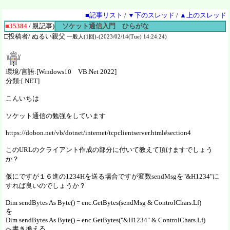
■記事リスト
/
▼下のスレッド
/
▲上のスレッド
■35384
/ 親記事)
ソケット通信入門 ひらがな
□投稿者/ ぬるい親父
一般人(1回)-(2023/02/14(Tue) 14:24:24)
環境/言語:[Windows10 VB.Net 2022]
分類:[.NET]
こんいちは
ソケット通信の勉強をしています
https://dobon.net/vb/dotnet/internet/tcpclientserver.html#section4
このURLのクライアント作成の部分に付いて教えて頂けますでしょう
か？
仮にですが１６進の1234Hを送る場合ですが変数sendMsgを"&H1234"に
すれば良いのでしょうか？
Dim sendBytes As Byte() = enc.GetBytes(sendMsg & ControlChars.Lf)
を
Dim sendBytes As Byte() = enc.GetBytes("&H1234" & ControlChars.Lf)
へ書き換える