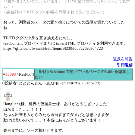
>>置き換えたいと思っています。（HTML全部取得してReplaceして表示
も可）
> 該当列の TH/TD タグの内容を列挙すれば良いと思います。
おっと。列挙後のデータの置き換えについての説明が漏れていました
ね。
TH/TD タグの中身を置き換えるために、
textContent プロパティまたは innerHTML プロパティを利用できます。
https://qiita.com/iwasaki-hub/items/9f339ddb7c20ec804723
違反を報告
引用返信
Re[3]: Seleniumで開いているページのTableを編集し
■35393
/ ResNo.4)
たい
□投稿者/ とととんとん
一般人(1回)-(2023/02/17(Fri) 17:52:33)
Hongliang様、魔界の仮面弁士様、ありがとうございました！
出来ました……！！！
たぶん出来る人からみたら適当すぎてダメだとは思いますが、
動けば良いのです……！本当にありがとうございます！！
参考までに、ソース載せときます。