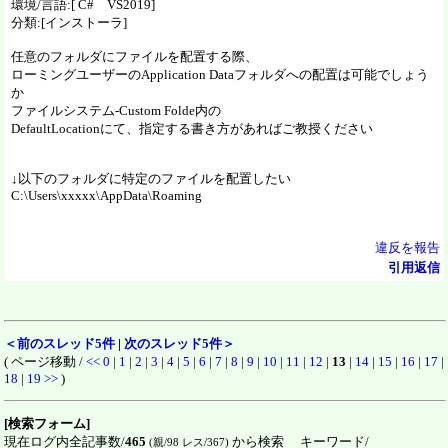
環境/言語:[ C# VS2019]
分類:[インストーラ]
任意のフォルダにファイルを配置する際、
ローミングユーザーのApplication Dataフォルダへの配置は可能でしょう
か
ファイルシステム-Custom Folde内の
DefaultLocationにて、指定する書き方があればご教授ください
↓以下のフォルダに特定のファイルを配置したい
C:\Users\xxxxx\AppData\Roaming
違反を報告
引用返信
＜前のスレッド5件
|
次のスレッド5件＞
( ページ移動 /
<<
0
|
1
|
2
|
3
|
4
|
5
|
6
|
7
|
8
|
9
|
10
|
11
|
12
|
13
|
14
|
15
|
16
|
17
|
18
|
19
>>
)
[検索フォーム]
現在ログ内全記事数/
465
から検索 キーワード/
(親/98 レス/367)