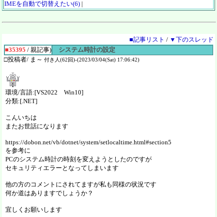
IMEを自動で切替えたい(6)
|
■記事リスト
/
▼下のスレッド
■35395
/ 親記事)
システム時計の設定
□投稿者/ ま～
付き人(62回)-(2023/03/04(Sat) 17:06:42)
環境/言語:[VS2022 Win10]
分類:[.NET]
こんいちは
またお世話になります
https://dobon.net/vb/dotnet/system/setlocaltime.html#section5
を参考に
PCのシステム時計の時刻を変えようとしたのですが
セキュリティエラーとなってしまいます
他の方のコメントにされてますが私も同様の状況です
何か道はありますでしょうか？
宜しくお願いします