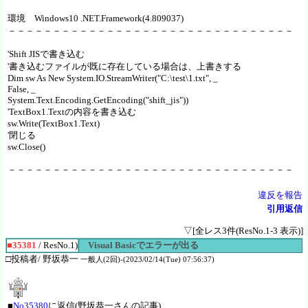
環境 Windows10 .NET.Framework(4.809037)
－－－－－－－－－－－－－－－－－－－－－－－－－－－－－－－－
'Shift JISで書き込む
'書き込むファイルが既に存在している場合は、上書きする
Dim sw As New System.IO.StreamWriter("C:\test\1.txt", _
False, _
System.Text.Encoding.GetEncoding("shift_jis"))
'TextBox1.Textの内容を書き込む
sw.Write(TextBox1.Text)
'閉じる
sw.Close()
－－－－－－－－－－－－－－－－－－－－－－－－－－－－－－－－
違反を報告
引用返信
▽[全レス3件(ResNo.1-3 表示)]
■35381
/ ResNo.1)
Visual Basicでエラーが出る
□投稿者/ 野坂恭一
一般人(2回)-(2023/02/14(Tue) 07:56:37)
■
No35380
に返信(野坂恭一さんの記事)