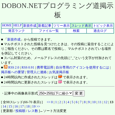
DOBON.NETプログラミング道掲示
板
HOME
HELP
新規作成
新着記事
ツリー表示
スレッド表示
トピック表示
発言ランク
ファイル一覧
検索
過去ログ
■ 「
新規作成
」から投稿できます。
■ マルチポストされた投稿を見つけたときは、その投稿に返信することによ
りご報告ください。その際は匿名で投稿し、マルチポストされている場所
を併記してください。
■ スパム対策のため、メールアドレスの先頭に"_"という文字が付加されて
います。
■
RSS 2.0
|
RSS 0.91
|
携帯電話用
|
自分専用のアイコンを使用するには
|
掲示板への要望
|
管理人に連絡
|
お気楽掲示板
■ 24時間以内に作成されたスレッドは
で表示されます。
■ 24時間以内に更新されたスレッドは
で表示されます。
・記事中の画像表示形式
[ 全98スレッド(66-70 表示) ]
<<
0
|
1
|
2
|
3
|
4
|
5
|
6
|
7
|
8
|
9
|
10
|
11
|
12
|
13
|
14
|
15
|
16
|
17
|
18
|
19
>>
[ 更新順 /
投稿順
/
レス数
]←ソート方法変更