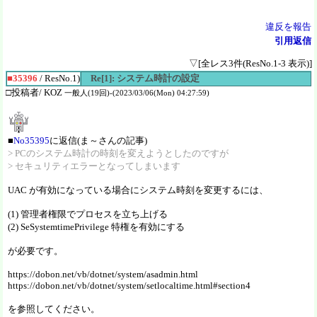
違反を報告
引用返信
▽[全レス3件(ResNo.1-3 表示)]
■35396
/ ResNo.1)
Re[1]: システム時計の設定
□投稿者/ KOZ
一般人(19回)-(2023/03/06(Mon) 04:27:59)
■
No35395
に返信(ま～さんの記事)
> PCのシステム時計の時刻を変えようとしたのですが
> セキュリティエラーとなってしまいます
UAC が有効になっている場合にシステム時刻を変更するには、
(1) 管理者権限でプロセスを立ち上げる
(2) SeSystemtimePrivilege 特権を有効にする
が必要です。
https://dobon.net/vb/dotnet/system/asadmin.html
https://dobon.net/vb/dotnet/system/setlocaltime.html#section4
を参照してください。