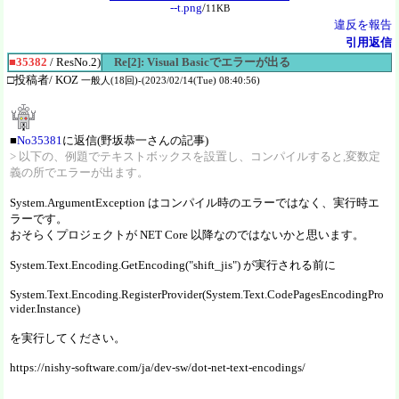
--t.png
/
11KB
違反を報告
引用返信
■35382
/ ResNo.2)
Re[2]: Visual Basicでエラーが出る
□投稿者/ KOZ
一般人(18回)-(2023/02/14(Tue) 08:40:56)
■
No35381
に返信(野坂恭一さんの記事)
> 以下の、例題でテキストボックスを設置し、コンパイルすると,変数定
義の所でエラーが出ます。
System.ArgumentException はコンパイル時のエラーではなく、実行時エ
ラーです。
おそらくプロジェクトが NET Core 以降なのではないかと思います。
System.Text.Encoding.GetEncoding("shift_jis") が実行される前に
System.Text.Encoding.RegisterProvider(System.Text.CodePagesEncodingPro
vider.Instance)
を実行してください。
https://nishy-software.com/ja/dev-sw/dot-net-text-encodings/