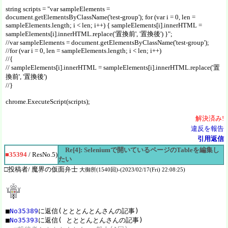
string scripts = "var sampleElements =
document.getElementsByClassName('test-group'); for (var i = 0, len =
sampleElements.length; i < len; i++) { sampleElements[i].innerHTML =
sampleElements[i].innerHTML.replace('置換前', '置換後') }";
//var sampleElements = document.getElementsByClassName('test-group');
//for (var i = 0, len = sampleElements.length; i < len; i++)
//{
// sampleElements[i].innerHTML = sampleElements[i].innerHTML.replace('置
換前', '置換後')
//}
chrome.ExecuteScript(scripts);
解決
済
み!
違反を報告
引用返信
Re[4]: Seleniumで開いているページのTableを編集し
■35394
/ ResNo.5)
たい
□投稿者/ 魔界の仮面弁士
大御所(1540回)-(2023/02/17(Fri) 22:08:25)
■
No35389
に返信(とととんとんさんの記事)

■
No35393