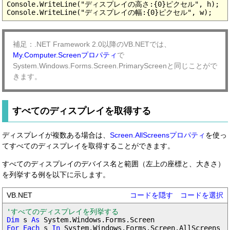
Console.WriteLine("ディスプレイの高さ:{0}ピクセル", h);

補足：.NET Framework 2.0以降のVB.NETでは、
My.Computer.Screenプロパティ
で
System.Windows.Forms.Screen.PrimaryScreenと同じことがで
きます。
すべてのディスプレイを取得する
ディスプレイが複数ある場合は、
Screen.AllScreensプロパティ
を使っ
てすべてのディスプレイを取得することができます。
すべてのディスプレイのデバイス名と範囲（左上の座標と、大きさ）
を列挙する例を以下に示します。
VB.NET
コードを隠す
コードを選択
'すべてのディスプレイを列挙する
Dim
 s 
As
For Each
 s 
In
 System.Windows.Forms.Screen.AllScreens
