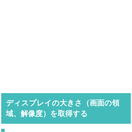
ディスプレイの大きさ（画面の領
域、解像度）を取得する