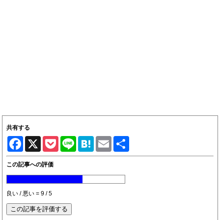
共有する
Facebook
X
Pocket
Line
Hatena
Email
共
有
この記事への評価
良い / 悪い = 9 / 5