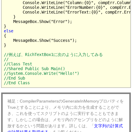
        Console.WriteLine("Column:{0}", compErr.Column)
        Console.WriteLine("ErrorNumber:{0}", compErr.Er
        Console.WriteLine("ErrorText:{0}", compErr.Erro
    }

    MessageBox.Show("Error");

else
{

    MessageBox.Show("Success");

}

//例えば、RichTextBox1に次のように入力してみる

//

//Class Test

//Shared Public Sub Main()

//System.Console.Write("Hello!")

//End Sub

//End Class
補足：CompilerParametersのGenerateInMemoryプロパティを
Trueとすることにより、メモリ内に出力を生成することがで
き、これを使ってスクリプトのように実行することもできま
す。しかしこの場合は、メモリ内のアセンブリをどのように解
放するかという問題があります。詳しくは、「
文字列の計算式
の計算結果を取得する
」をご覧ください。