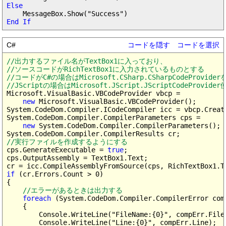
Else
End If
C#
コードを隠す
コードを選択
//出力するファイル名がTextBox1に入っており、

//ソースコードがRichTextBox1に入力されているものとする

//コードがC#の場合はMicrosoft.CSharp.CSharpCodeProviderを
//JScriptの場合はMicrosoft.JScript.JScriptCodeProvider
Microsoft.VisualBasic.VBCodeProvider vbcp =

new
 Microsoft.VisualBasic.VBCodeProvider();

System.CodeDom.Compiler.ICodeCompiler icc = vbcp.Create
System.CodeDom.Compiler.CompilerParameters cps =

new
 System.CodeDom.Compiler.CompilerParameters();

//実行ファイルを作成するようにする
cps.GenerateExecutable = 
true
;

cps.OutputAssembly = TextBox1.Text;

if
 (cr.Errors.Count > 0)

{

//エラーがあるときは出力する
foreach
 (System.CodeDom.Compiler.CompilerError com
    {

        Console.WriteLine("FileName:{0}", compErr.FileN
        Console.WriteLine("Line:{0}", compErr.Line);
