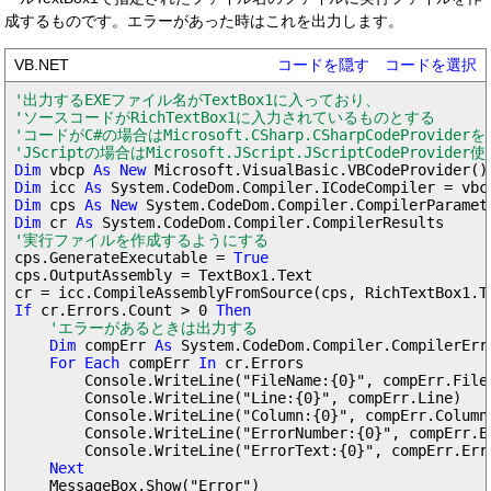
成するものです。エラーがあった時はこれを出力します。
VB.NET
コードを隠す
コードを選択
'出力するEXEファイル名がTextBox1に入っており、

'ソースコードがRichTextBox1に入力されているものとする

'コードがC#の場合はMicrosoft.CSharp.CSharpCodeProviderを、
'JScriptの場合はMicrosoft.JScript.JScriptCodeProvider
Dim
 vbcp 
As New
Dim
 icc 
As
Dim
 cps 
As New
Dim
 cr 
As
'実行ファイルを作成するようにする
cps.GenerateExecutable = 
True
cps.OutputAssembly = TextBox1.Text

If
 cr.Errors.Count > 0 
Then
'エラーがあるときは出力する
Dim
 compErr 
As
 System.CodeDom.Compiler.CompilerErro
For Each
 compErr 
In
 cr.Errors

        Console.WriteLine("FileName:{0}", compErr.FileN
        Console.WriteLine("Line:{0}", compErr.Line)

        Console.WriteLine("Column:{0}", compErr.Column)
        Console.WriteLine("ErrorNumber:{0}", compErr.Er
        Console.WriteLine("ErrorText:{0}", compErr.Erro
Next