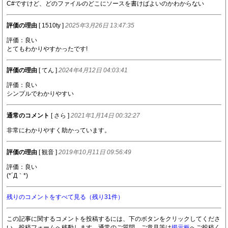
C#ですけど、どのファイルのどこにソースを書けばよいのかわからない
評価の理由
[ 1510ty ]
2025年3月26日 13:47:35
評価：良い
とてもわかりやすかったです!
評価の理由
[ てん ]
2024年4月12日 04:03:41
評価：良い
シンプルでわかりやすい
通常のコメント
[ さら ]
2021年1月14日 00:32:27
非常にわかりやすく助かっています。
評価の理由
[ 観音 ]
2019年10月11日 09:56:49
評価：良い
(*´Д｀*)
残りのコメントをすべて見る（残り31件）
この記事に関するコメントを投稿するには、下のボタンをクリックしてくださ
い。投稿フォームへ移動します。通常のご質問、ご意見等は
掲示板
へご投稿く