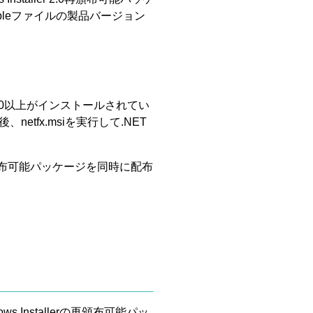
tableファイルの製品バージョン
ler 2.0以上がインストールされてい
後、netfx.msiを実行して.NET
以前の再頒布可能パッケージを同時に配布
 Installerの再頒布可能パッ