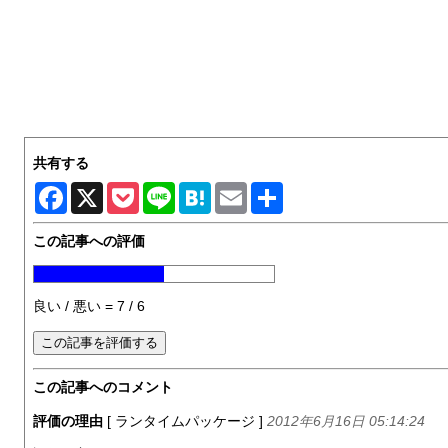
共有する
Facebook
X
Pocket
Line
Hatena
Email
共
有
この記事への評価
良い / 悪い = 7 / 6
この記事へのコメント
評価の理由
[ ランタイムパッケージ ]
2012年6月16日 05:14:24