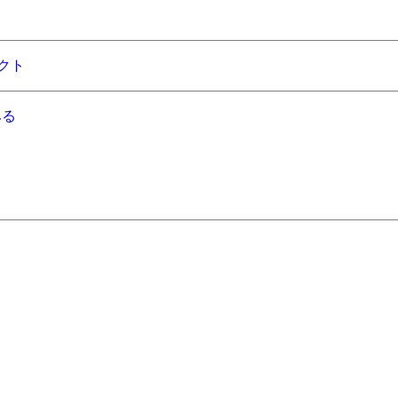
クト
みる