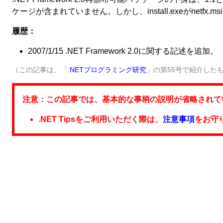
ケージが含まれていません。しかし、install.exeがnetf
履歴：
2007/1/15 .NET Framework 2.0に関する記述を追加。
（この記事は、「
.NETプログラミング研究
」の第55号で紹介した
注意：この記事では、基本的な事柄の説明が省略されて
.NET Tipsをご利用いただく際は、
注意事項
をお守