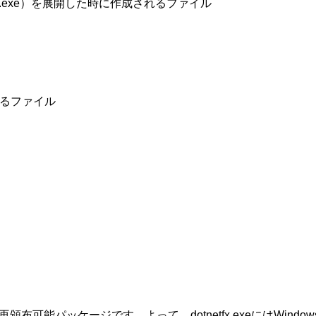
redist.exe）を展開した時に作成されるファイル
成されるファイル
ller 2.0再頒布可能パッケージです。よって、dotnetfx.exeにはWindow