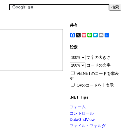
共有
Facebook
X
Pocket
Line
Hatena
Email
共
有
設定
文字の大きさ
コードの文字
VB.NETのコードを非表
示
C#のコードを非表示
.NET Tips
フォーム
コントロール
DataGridView
ファイル・フォルダ