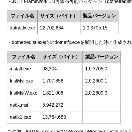
・.NET Framework 1.0再頒布可能パッケージ（dotnet
ファイル名
サイズ（バイト）
製品バージョン
dotnetfx.exe
22,702,664
1.0.3705.15
・dotnetredist.exe内のdotnetfx.exeを展開した時に作
ファイル名
サイズ（バイト）
製品バージョン
install.exe
98,304
1.0.3705.0
InstMsi.exe
1,707,856
2.0.2600.1
InstMsiW.exe
1,821,008
2.0.2600.0
netfx.msi
5,942,272
netfx1.cab
13,754,653
この内、InstMsi.exeとInstMsiW.exeはWindows Insta