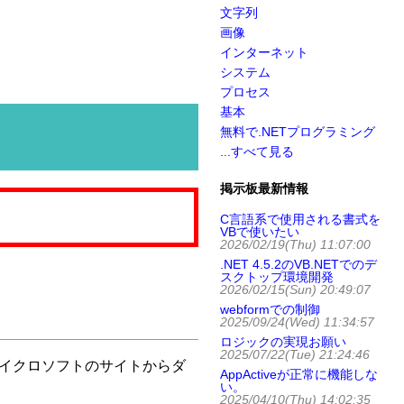
文字列
画像
インターネット
システム
プロセス
基本
無料で.NETプログラミング
...すべて見る
掲示板最新情報
C言語系で使用される書式を
VBで使いたい
2026/02/19(Thu) 11:07:00
.NET 4.5.2のVB.NETでのデ
スクトップ環境開発
2026/02/15(Sun) 20:49:07
webformでの制御
2025/09/24(Wed) 11:34:57
ロジックの実現お願い
2025/07/22(Tue) 21:24:46
ァイル名でマイクロソフトのサイトからダ
AppActiveが正常に機能しな
い。
2025/04/10(Thu) 14:02:35