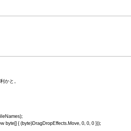
利かと。
fileNames);
yte[] { (byte)DragDropEffects.Move, 0, 0, 0 }));