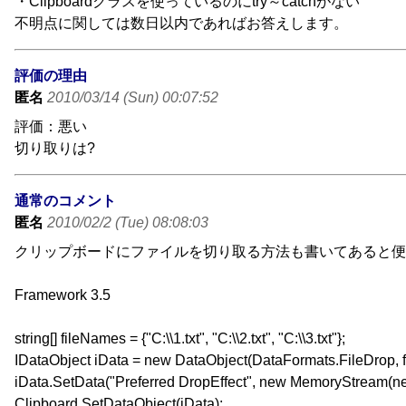
・Clipboardクラスを使っているのにtry～catchがない
不明点に関しては数日以内であればお答えします。
評価の理由
匿名
2010/03/14 (Sun) 00:07:52
評価：悪い
切り取りは?
通常のコメント
匿名
2010/02/2 (Tue) 08:08:03
クリップボードにファイルを切り取る方法も書いてあると便
Framework 3.5
string[] fileNames = {"C:\\1.txt", "C:\\2.txt", "C:\\3.txt"};
IDataObject iData = new DataObject(DataFormats.FileDrop, 
iData.SetData("Preferred DropEffect", new MemoryStream(new b
Clipboard.SetDataObject(iData);