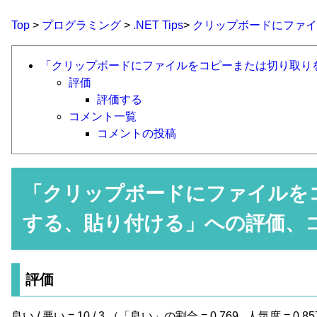
Top
>
プログラミング
>
.NET Tips
>
クリップボードにファイ
「クリップボードにファイルをコピーまたは切り取り
評価
評価する
コメント一覧
コメントの投稿
「
クリップボードにファイルを
する、貼り付ける
」への評価、
評価
良い / 悪い = 10 / 3 （「良い」の割合 = 0.769 ,
人気度 = 0.85