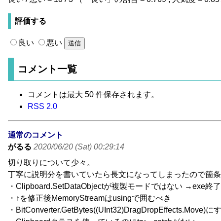
評価する
良い
悪い
コメント一覧
コメントは最大 50 件保存されます。
RSS 2.0
通常のコメント
がるる
2020/06/20 (Sat) 00:29:14
切り取りについて少々。
丁寧に説明分を書いていたら長文になってしまったので箇条
・Clipboard.SetDataObjectが複製モードではない →
・↑を修正後MemoryStreamはusingで囲むべき
・BitConverter.GetBytes((UInt32)DragDropEffects.Move)